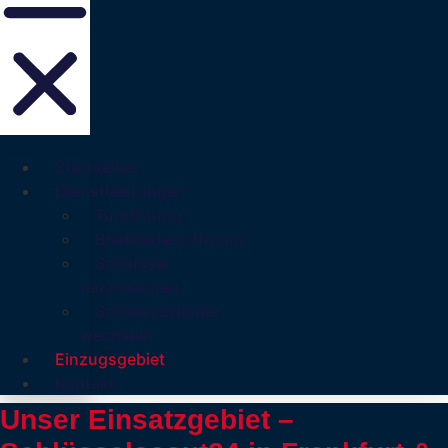
Startseites
Dienstleistungen
Türöffnung
Briefkastenöffnung
Schlüssel
nachmachen
Schliesszylinder
wechseln
Einzugsgebiet
Kontakt
Unser Einsatzgebiet –