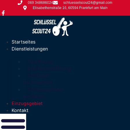
069 348686024
schluesselscout24@gmail.com
Elisabethenstraße 16, 60594 Frankfurt am Main
Startseites
Dienstleistungen
Türöffnung
Briefkastenöffnung
Schlüssel
nachmachen
Schliesszylinder
wechseln
Einzugsgebiet
Kontakt