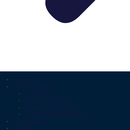
Startseites
Dienstleistungen
Türöffnung
Briefkastenöffnung
Schlüssel nachmachen
Schliesszylinder wechseln
Einzugsgebiet
Kontakt