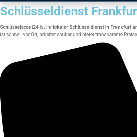
Schlüsseldienst Frankfur
Schlüsselscout24
ist Ihr
lokaler Schlüsseldienst in Frankfurt 
ist schnell vor Ort, arbeitet sauber und bietet transparente Prei