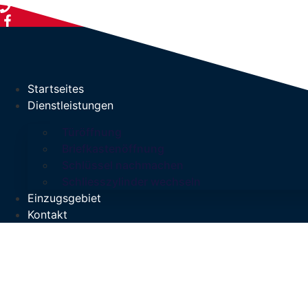
069 348686024
schluesselscout24@gmail.com
Elisabe
Startseites
Dienstleistungen
Türöffnung
Briefkastenöffnung
Schlüssel nachmachen
Schliesszylinder wechseln
Einzugsgebiet
Kontakt